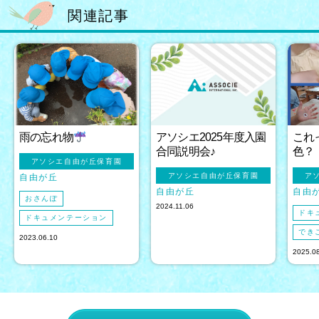
関連記事
雨の忘れ物
アソシエ2025年度入園
これ
合同説明会♪
色？
アソシエ自由が丘保育園
アソシエ自由が丘保育園
ア
自由が丘
自由が丘
自由
おさんぽ
2024.11.06
ドキ
ドキュメンテーション
でき
2023.06.10
2025.0