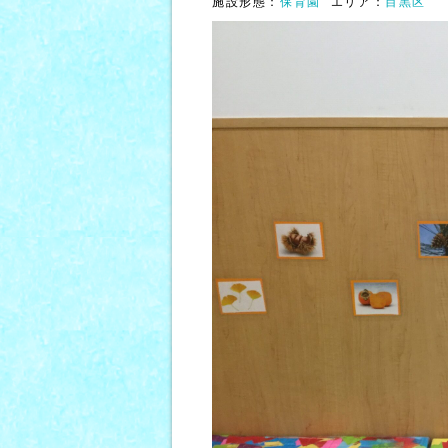
施設形態：
保育園
エリア：
目黒区