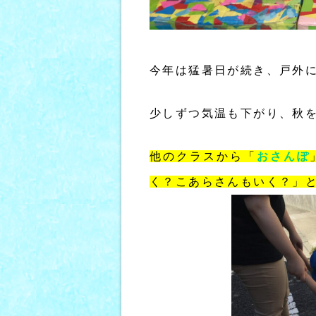
今年は猛暑日が続き、戸外
少しずつ気温も下がり、秋
他のクラスから「
おさんぽ
く？こあらさんもいく？」