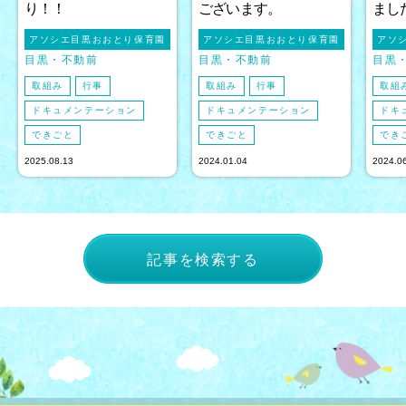
り！！
ございます。
まし
アソシエ目黒おおとり保育園
アソシエ目黒おおとり保育園
アソ
目黒
不動前
目黒
不動前
目黒
取組み
行事
取組み
行事
取組
ドキュメンテーション
ドキュメンテーション
ドキ
できごと
できごと
でき
2025.08.13
2024.01.04
2024.0
記事を検索する