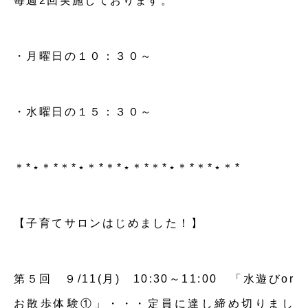
毎週2回実施しております。
・月曜日の１０：３０～
・水曜日の１５：３０～
＊*⋆＊*＊*⋆＊*＊*⋆＊*＊*⋆＊*＊*⋆＊*
【子育てサロンはじめました！】
第５回 ９/11(月) 10:30～11:00 「水遊びor
お散歩体験①」・・・定員に達し締め切りまし