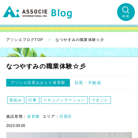
検索
アソシエブログTOP
なつやすみの職業体験☆彡
なつやすみの職業体験☆彡
アソシエ目黒おおとり保育園
目黒
不動前
取組み
行事
ドキュメンテーション
できごと
施設形態：
保育園
エリア：
目黒区
2023.09.06