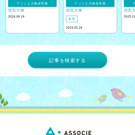
アソシエ大橋保育園
アソシエ大橋保育園
池尻大橋
池尻大橋
池尻
2024.09.19
2025.1
食育
2024.05.29
記事を検索する