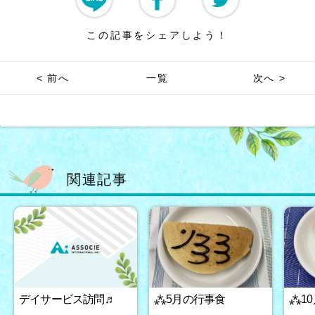
この記事をシェアしよう！
< 前へ
一覧
次へ >
関連記事
デイサービス訪問♬
⁂5月の行事食
⁂1