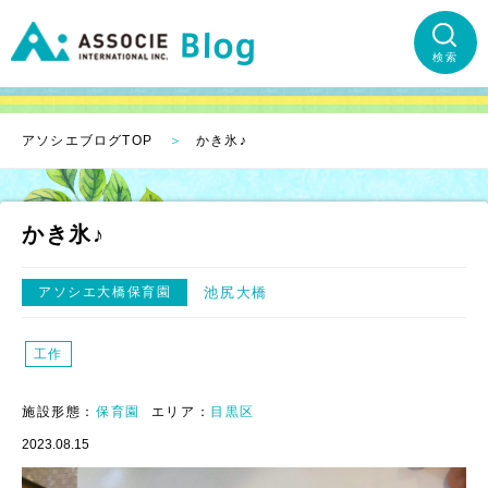
検索
アソシエブログTOP
かき氷♪
かき氷♪
アソシエ大橋保育園
池尻大橋
工作
施設形態：
保育園
エリア：
目黒区
2023.08.15