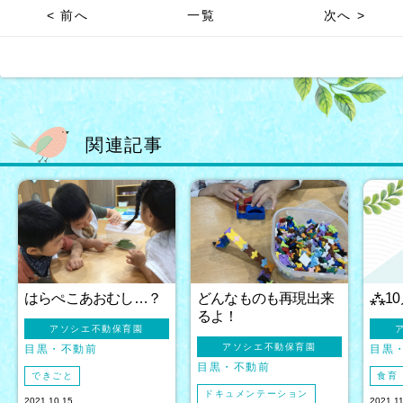
< 前へ
一覧
次へ >
関連記事
はらぺこあおむし…？
どんなものも再現出来
⁂1
るよ！
アソシエ不動保育園
アソシエ不動保育園
目黒
不動前
目黒
目黒
不動前
できごと
食育
ドキュメンテーション
2021.10.15
2021.1