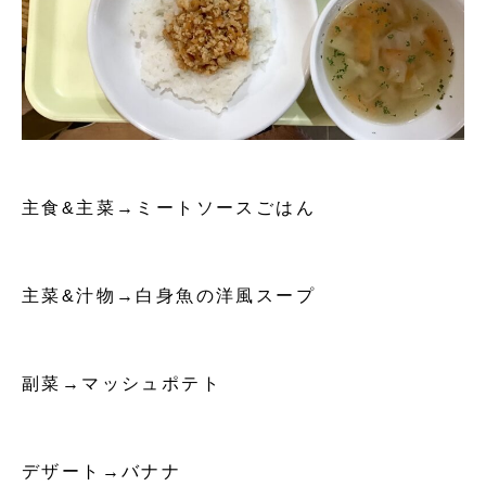
主食&主菜→ミートソースごはん
主菜&汁物→白身魚の洋風スープ
副菜→マッシュポテト
デザート→バナナ