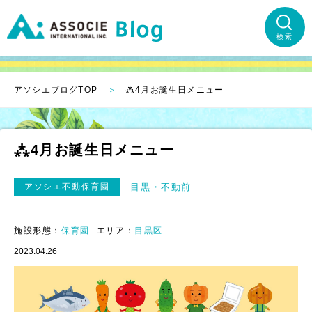
検索
アソシエブログTOP
⁂4月お誕生日メニュー
⁂4月お誕生日メニュー
アソシエ不動保育園
目黒
不動前
施設形態：
保育園
エリア：
目黒区
2023.04.26