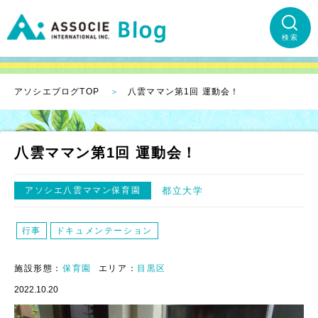
検索
アソシエブログTOP
八雲ママン第1回 運動会！
八雲ママン第1回 運動会！
アソシエ八雲ママン保育園
都立大学
行事
ドキュメンテーション
施設形態：
保育園
エリア：
目黒区
2022.10.20