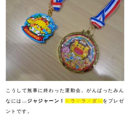
こうして無事に終わった運動会。がんばったみん
なには…
ジャジャーン！
キ
ラ
キ
ラ
メ
ダ
ル
をプレゼ
ントです。