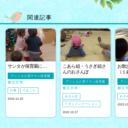
関連記事
サンタが保育園に…
こあら組・うさぎ組さ
お散
んのおさんぽ
（１
アソシエ八雲ママン保育園
アソシエ八雲ママン保育園
アソ
都立大学
都立大学
都立
行事
できごと
おさんぽ
おさ
2024.12.25
ドキュメンテーション
2023.1
2022.10.27