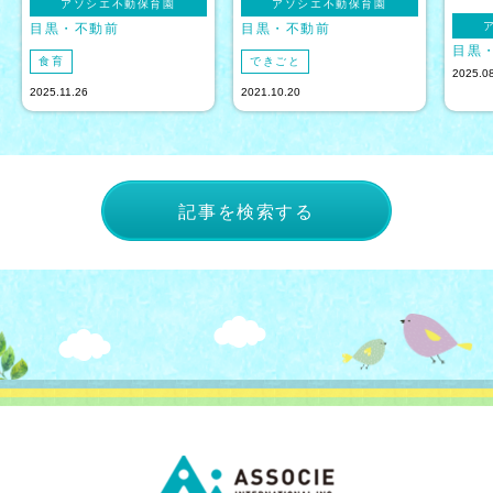
アソシエ不動保育園
アソシエ不動保育園
目黒
不動前
目黒
不動前
目黒
食育
できごと
2025.0
2025.11.26
2021.10.20
記事を検索する