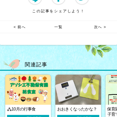
この記事をシェアしよう！
< 前へ
一覧
次へ >
関連記事
⁂10月の行事食
おおきくなったかな？
保育
子育