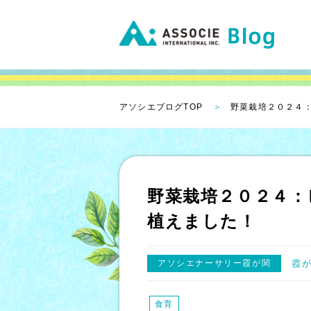
アソシエブログTOP
野菜栽培２０２４
野菜栽培２０２４：
植えました！
アソシエナーサリー霞が関
霞
食育