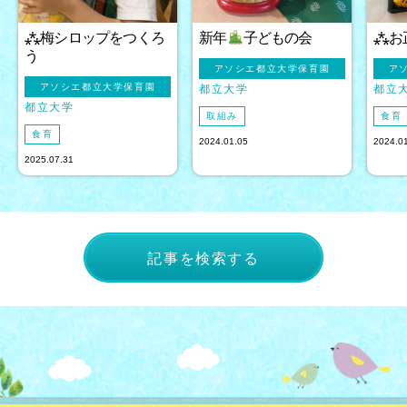
⁂梅シロップをつくろ
新年
子どもの会
⁂お
う
アソシエ都立大学保育園
ア
アソシエ都立大学保育園
都立大学
都立
都立大学
取組み
食育
食育
2024.01.05
2024.0
2025.07.31
記事を検索する