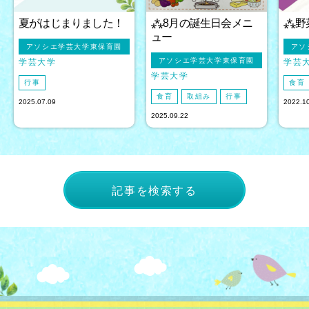
夏がはじまりました！
⁂8月の誕生日会メニ
⁂野
ュー
アソシエ学芸大学東保育園
アソ
アソシエ学芸大学東保育園
学芸大学
学芸
学芸大学
行事
食育
食育
取組み
行事
2025.07.09
2022.1
2025.09.22
記事を検索する