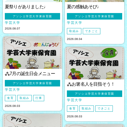
夏祭りがありました♩
夏の感触あそび♩
アソシエ学芸大学東保育園
アソシエ学芸大学東保育園
学芸大学
学芸大学
2026.08.07
取組み
できごと
2026.08.04
⁂7月の誕生日会メニュー
アソシエ学芸大学東保育園
⁂お箸名人を目指そう！
学芸大学
アソシエ学芸大学東保育園
食育
取組み
行事
学芸大学
2026.08.03
食育
取組み
できごと
2026.08.03