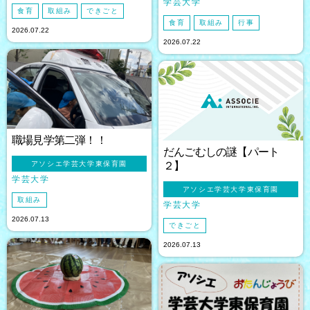
学芸大学
食育
取組み
できごと
食育
取組み
行事
2026.07.22
2026.07.22
職場見学第二弾！！
だんごむしの謎【パート
アソシエ学芸大学東保育園
２】
学芸大学
アソシエ学芸大学東保育園
取組み
学芸大学
2026.07.13
できごと
2026.07.13