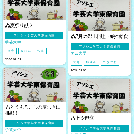
⁂夏祭り献立
アソシエ学芸大学東保育園
⁂7月の郷土料理・絵本給食
学芸大学
アソシエ学芸大学東保育園
食育
取組み
行事
学芸大学
2026.08.03
食育
取組み
できごと
2026.08.03
⁂とうもろこしの皮むきに
挑戦！
⁂七夕献立
アソシエ学芸大学東保育園
アソシエ学芸大学東保育園
学芸大学