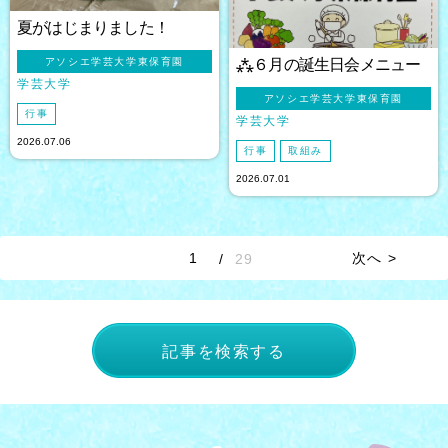
夏がはじまりました！
アソシエ学芸大学東保育園
⁂６月の誕生日会メニュー
学芸大学
アソシエ学芸大学東保育園
行事
学芸大学
2026.07.06
行事
取組み
2026.07.01
1
次へ >
/
29
記事を検索する