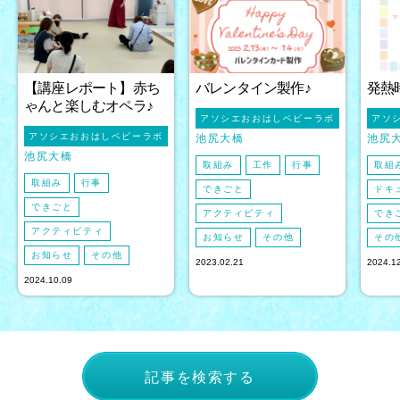
【講座レポート】赤ち
バレンタイン製作♪
発熱
ゃんと楽しむオペラ♪
アソシエおおはしベビーラボ
アソ
アソシエおおはしベビーラボ
池尻大橋
池尻
池尻大橋
取組み
工作
行事
取組
取組み
行事
できごと
ドキ
できごと
アクティビティ
でき
アクティビティ
お知らせ
その他
その
お知らせ
その他
2023.02.21
2024.1
2024.10.09
記事を検索する