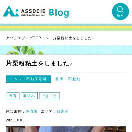
検索
アソシエブログTOP
片栗粉粘土をしました♪
片栗粉粘土をしました♪
アソシエ不動保育園
目黒
不動前
食育
取組み
できごと
施設形態：
保育園
エリア：
目黒区
2021.10.01