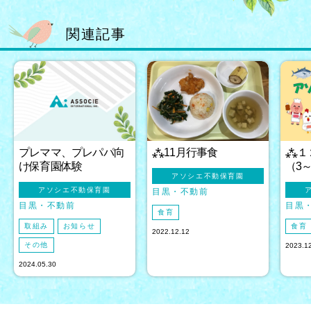
関連記事
プレママ、プレパパ向
⁂11月行事食
⁂１
け保育園体験
（3
アソシエ不動保育園
アソシエ不動保育園
目黒
不動前
目黒
不動前
目黒
食育
取組み
お知らせ
食育
2022.12.12
その他
2023.1
2024.05.30