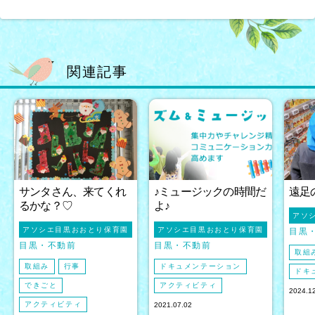
関連記事
サンタさん、来てくれ
♪ミュージックの時間だ
遠足
るかな？♡
よ♪
アソ
アソシエ目黒おおとり保育園
アソシエ目黒おおとり保育園
目黒
目黒
不動前
目黒
不動前
取組
取組み
行事
ドキュメンテーション
ドキ
できごと
アクティビティ
2024.1
アクティビティ
2021.07.02