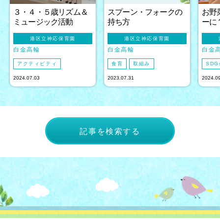
３・４・５歳リズム＆
スプーン・フォークの
お野
ミュージック活動
持ち方
ーに
港区立神応保育園
港区立神応保育園
白金高輪
白金高輪
白金
アクティビティ
食育
取組み
SDG
2024.07.03
2023.07.31
2024.0
記事を検索する