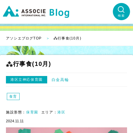
検索
アソシエブログTOP
⁂行事食(10月)
⁂行事食(10月)
港区立神応保育園
白金高輪
食育
施設形態：
保育園
エリア：
港区
2024.11.11