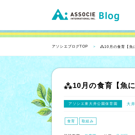
アソシエブログTOP
⁂10月の食育【魚
⁂10月の食育【魚
アソシエ東大井公園保育園
大
食育
取組み