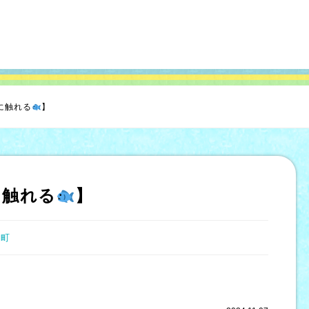
に触れる
】
に触れる
】
井町