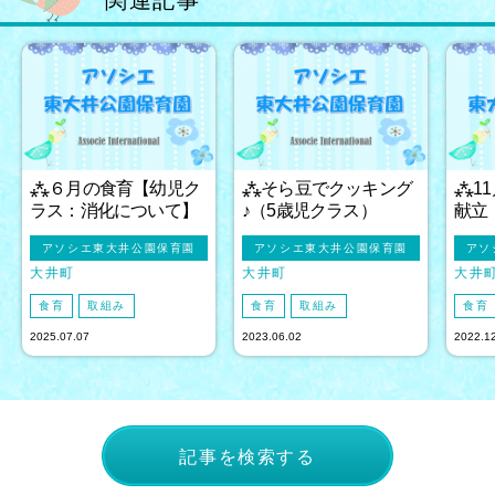
関連記事
⁂６月の食育【幼児ク
⁂そら豆でクッキング
⁂1
ラス：消化について】
♪（5歳児クラス）
献立
アソシエ東大井公園保育園
アソシエ東大井公園保育園
アソ
大井町
大井町
大井
食育
取組み
食育
取組み
食育
2025.07.07
2023.06.02
2022.1
記事を検索する