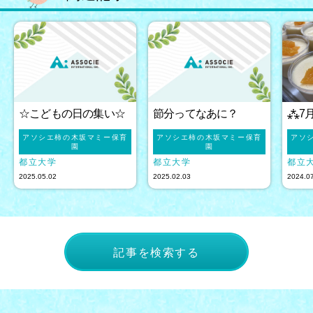
☆こどもの日の集い☆
節分ってなあに？
⁂7
アソシエ柿の木坂マミー保育
アソシエ柿の木坂マミー保育
アソ
園
園
都立大学
都立大学
都立
2025.05.02
2025.02.03
2024.0
記事を検索する