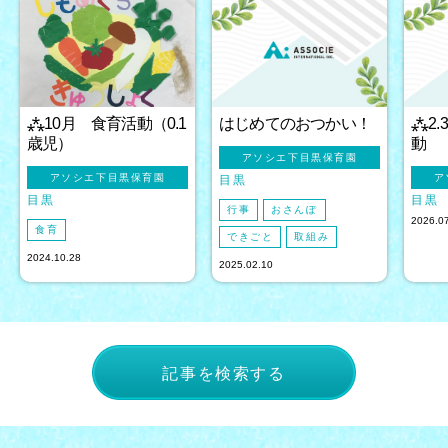
⁂10月 食育活動（0.1
はじめてのおつかい！
⁂2
歳児）
動
アソシエ下目黒保育園
アソシエ下目黒保育園
ア
目黒
目黒
目黒
行事
おさんぽ
2026.0
食育
できごと
取組み
2024.10.28
2025.02.10
記事を検索する