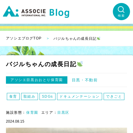
検索
アソシエブログTOP
バジルちゃんの成長日記
バジルちゃんの成長日記
アソシエ目黒おおとり保育園
目黒
不動前
食育
取組み
SDGs
ドキュメンテーション
できごと
施設形態：
保育園
エリア：
目黒区
2024.08.15