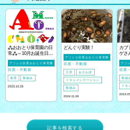
⁂おおとり保育園の日
どんぐり実験！
カブ
常⁂～10月お誕生日…
ゲさ
アソシエ目黒おおとり保育園
アソシエ目黒おおとり保育園
アソ
目黒
不動前
目黒
不動前
目黒
工作
おさんぽ
食育
取組み
取組
ドキュメンテーション
ドキ
2023.10.26
取組み
2023.0
2024.11.06
記事を検索する