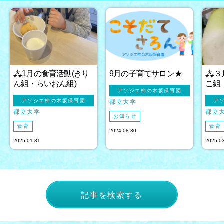
⁂1月の食育活動(きり
9月の子育てサロン★
⁂３
ん組・らいおん組)
こ組
アソシエ柿の木坂保育園
アソシエ柿の木坂保育園
ア
都立大学
都立大学
都立
お知らせ
食育
食育
2024.08.30
2025.01.31
2025.0
記事を検索する