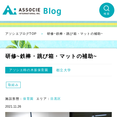
検索
アソシエブログTOP
研修~鉄棒・跳び箱・マットの補助~
研修~鉄棒・跳び箱・マットの補助~
アソシエ柿の木坂保育園
都立大学
取組み
施設形態：
保育園
エリア：
目黒区
2021.11.26