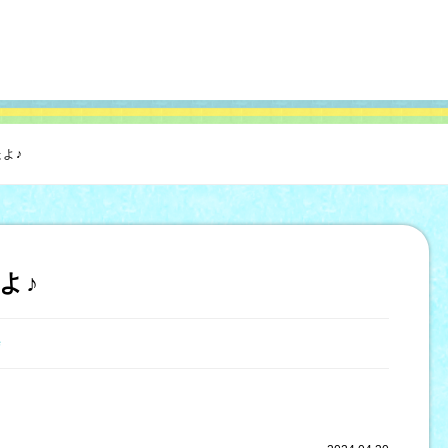
よ♪
よ♪
寺