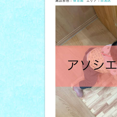
施設形態：
保育園
エリア：
目黒区