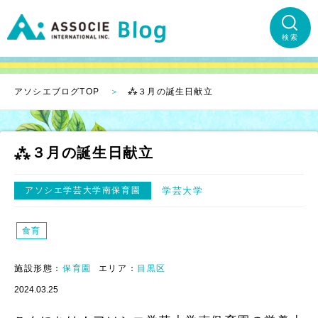
検索
アソシエブログTOP
⁂３月の誕生日献立
⁂３月の誕生日献立
アソシエ学芸大学南保育園
学芸大学
食育
施設形態：
保育園
エリア：
目黒区
2024.03.25