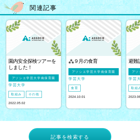
関連記事
園内安全探検ツアーを
⁂９月の食育
避難
しました！
アソシエ学芸大学南保育園
アソ
アソシエ学芸大学南保育園
学芸大学
学芸
学芸大学
食育
取組
取組み
その他
2024.10.01
2023.0
2022.05.02
記事を検索する