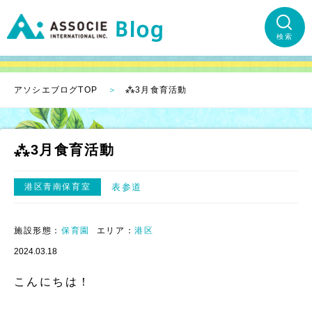
検索
アソシエブログTOP
⁂3月食育活動
⁂3月食育活動
港区青南保育室
表参道
施設形態：
保育園
エリア：
港区
2024.03.18
こんにちは！