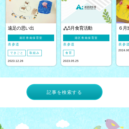
遠足の思い出
⁂5月食育活動
６月
港区青南保育室
港区青南保育室
表参道
表参道
表参
2024.0
できごと
取組み
食育
2023.12.26
2023.05.25
記事を検索する