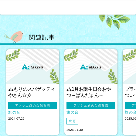
関連記事
⁂もりのスパゲッティ
⁂1月お誕生日会おや
プラ
やさん☆彡
つ～ぱんだまん～
つい
アソシエ旗の台保育園
アソシエ旗の台保育園
ア
旗の台
旗の台
旗の
2024.07.26
2025.0
食育
2024.01.30