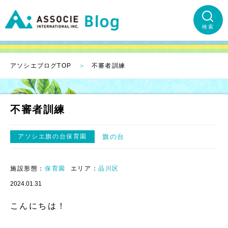
検索
アソシエブログTOP
不審者訓練
不審者訓練
アソシエ旗の台保育園
旗の台
施設形態：
保育園
エリア：
品川区
2024.01.31
こんにちは！