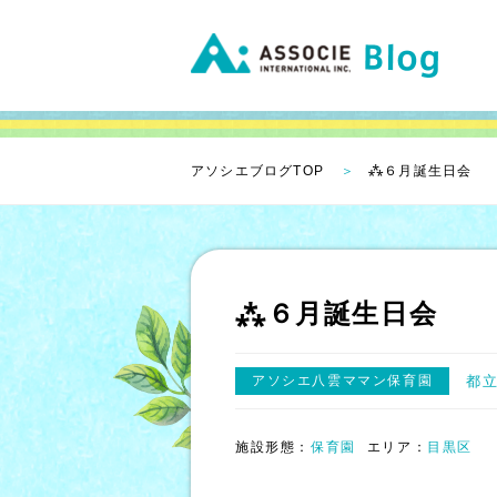
アソシエブログTOP
⁂６月誕生日会
⁂６月誕生日会
アソシエ八雲ママン保育園
都
施設形態：
保育園
エリア：
目黒区