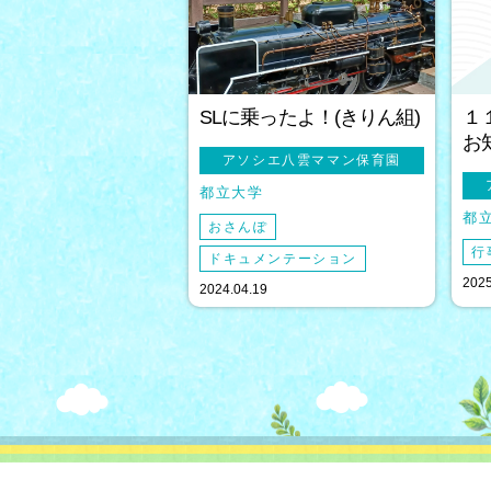
SLに乗ったよ！(きりん組)
１
お
アソシエ八雲ママン保育園
都立大学
都
おさんぽ
行
ドキュメンテーション
2025
2024.04.19