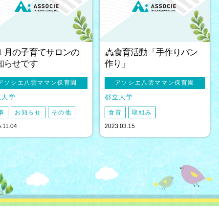
１月の子育てサロンの
⁂食育活動「手作りパン
知らせです
作り」
アソシエ八雲ママン保育園
アソシエ八雲ママン保育園
立大学
都立大学
事
お知らせ
その他
食育
取組み
.11.04
2023.03.15