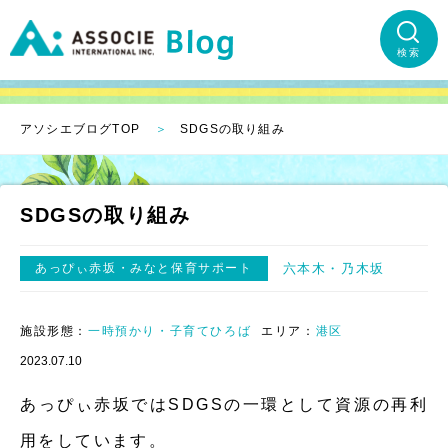
検索
アソシエブログTOP
SDGSの取り組み
SDGSの取り組み
あっぴぃ赤坂・みなと保育サポート
六本木・乃木坂
施設形態：
一時預かり・子育てひろば
エリア：
港区
2023.07.10
あっぴぃ赤坂ではSDGSの一環として資源の再利
用をしています。