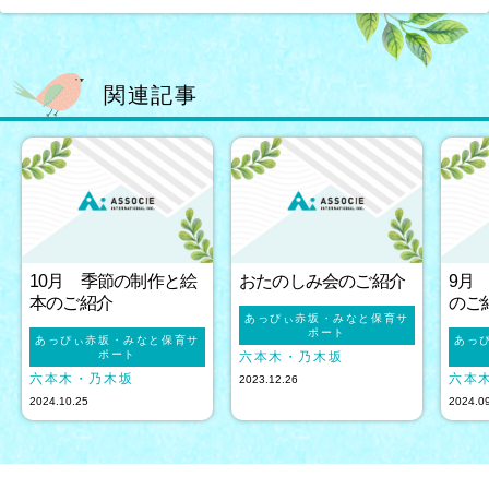
関連記事
10月 季節の制作と絵
おたのしみ会のご紹介
9月
本のご紹介
のご
あっぴぃ赤坂・みなと保育サ
ポート
あっぴぃ赤坂・みなと保育サ
あっ
ポート
六本木・乃木坂
六本木・乃木坂
六本
2023.12.26
2024.10.25
2024.0