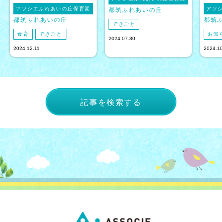
アソシエふれあいの丘保育園
アソ
都筑ふれあいの丘
都筑ふれあいの丘
都筑
できごと
食育
できごと
お知
2024.07.30
2024.12.11
2024.1
記事を検索する