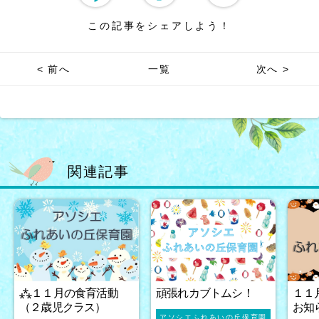
この記事をシェアしよう！
< 前へ
一覧
次へ >
関連記事
⁂１１月の食育活動
頑張れカブトムシ！
１１
（２歳児クラス）
お知
アソシエふれあいの丘保育園