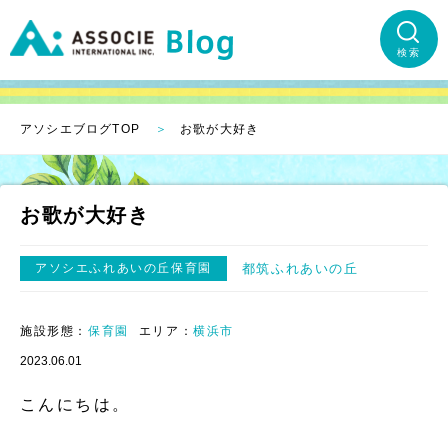
検索
アソシエブログTOP
お歌が大好き
お歌が大好き
アソシエふれあいの丘保育園
都筑ふれあいの丘
施設形態：
保育園
エリア：
横浜市
2023.06.01
こんにちは。