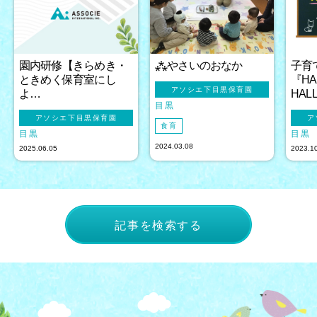
園内研修【きらめき・
⁂やさいのおなか
子育
ときめく保育室にし
『H
アソシエ下目黒保育園
よ…
HAL
目黒
アソシエ下目黒保育園
ア
食育
目黒
目黒
2024.03.08
2025.06.05
2023.1
記事を検索する