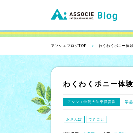
アソシエブログTOP
わくわくポニー体験
わくわくポニー体験
アソシエ学芸大学東保育園
学
おさんぽ
できごと