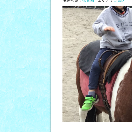
施設形態：
保育園
エリア：
目黒区