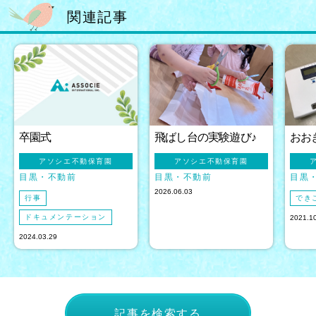
関連記事
卒園式
飛ばし台の実験遊び♪
おお
アソシエ不動保育園
アソシエ不動保育園
目黒
不動前
目黒
不動前
目黒
2026.06.03
行事
でき
ドキュメンテーション
2021.1
2024.03.29
記事を検索する