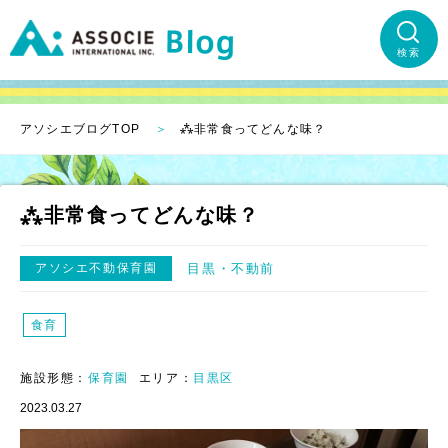
検索
アソシエブログTOP
⁂非常食ってどんな味？
⁂非常食ってどんな味？
アソシエ不動保育園
目黒
不動前
食育
施設形態：
保育園
エリア：
目黒区
2023.03.27