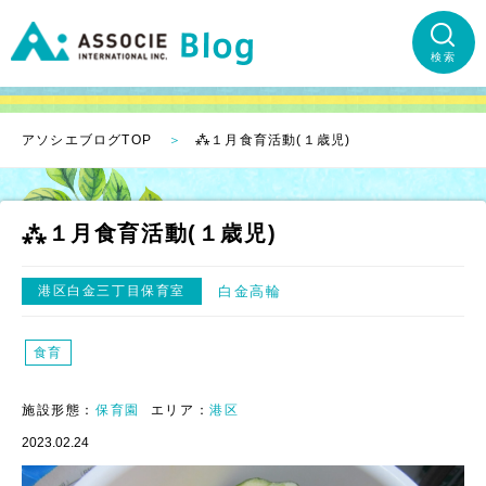
検索
アソシエブログTOP
⁂１月食育活動(１歳児)
⁂１月食育活動(１歳児)
港区白金三丁目保育室
白金高輪
食育
施設形態：
保育園
エリア：
港区
2023.02.24