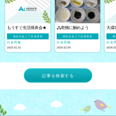
もうすぐ生活発表会★
⁂乾物に触れよう
大成
港区白金三丁目保育室
港区白金三丁目保育室
港
白金高輪
白金高輪
白金
2025.01.31
2025.02.05
2026.0
記事を検索する