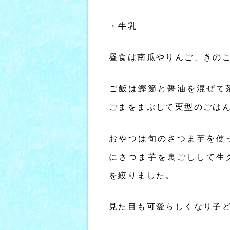
・牛乳
昼食は南瓜やりんご、きの
ご飯は鰹節と醤油を混ぜて
ごまをまぶして栗型のごは
おやつは旬のさつま芋を使
にさつま芋を裏ごしして生
を絞りました。
見た目も可愛らしくなり子ど