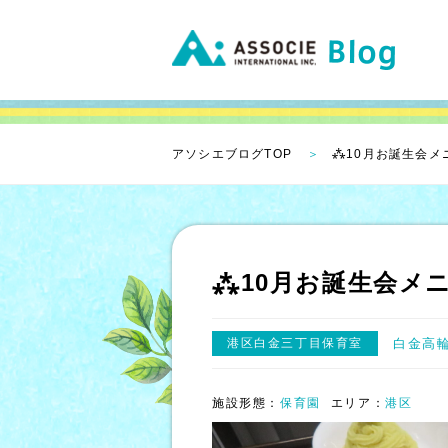
アソシエブログTOP
⁂10月お誕生会メ
⁂10月お誕生会メ
港区白金三丁目保育室
白金高
施設形態：
保育園
エリア：
港区