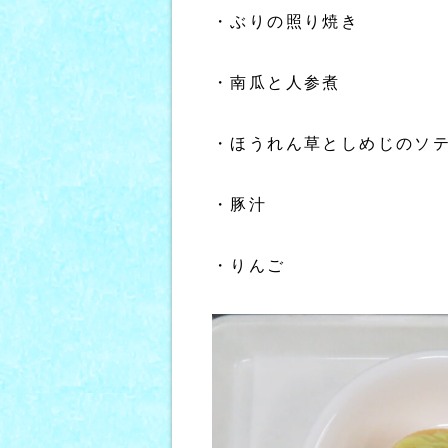
・ぶりの照り焼き
・南瓜と人参煮
・ほうれん草としめじのソ
・豚汁
・りんご