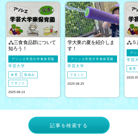
⁂三食食品群について
学大東の夏を紹介しま
⁂５
知ろう！
す！
アソ
アソシエ学芸大学東保育園
アソシエ学芸大学東保育園
学芸
学芸大学
学芸大学
食育
食育
取組み
できごと
2025.0
できごと
2025.08.25
2025.08.13
記事を検索する