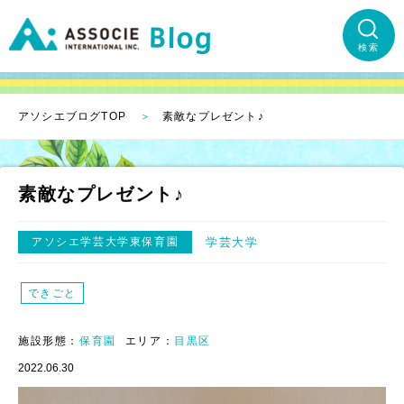
検索
アソシエブログTOP
素敵なプレゼント♪
素敵なプレゼント♪
アソシエ学芸大学東保育園
学芸大学
できごと
施設形態：
保育園
エリア：
目黒区
2022.06.30