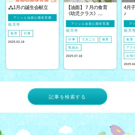
⁂1月の誕生会献立
【油面】７月の食育
4月
《幼児クラス》…
♪
アソシエ油面公園保育園
アソシエ油面公園保育園
ア
祐天寺
祐天寺
祐天
食育
行事
行事
できごと
食育
食育
2025.02.19
取組み
アク
お知
2025.07.18
2025.0
記事を検索する