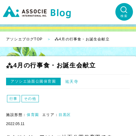
検索
アソシエブログTOP
⁂4月の行事食・お誕生会献立
⁂4月の行事食・お誕生会献立
アソシエ油面公園保育園
祐天寺
行事
その他
施設形態：
保育園
エリア：
目黒区
2022.05.11