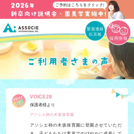
緊急連絡
伝言板
採用情報
VOICE28
保護者様より
アソシエ柿の木坂保育園
アソシエ柿の木坂保育園に登園させていただ
き、子どもたちは素直でのびやかに成長して