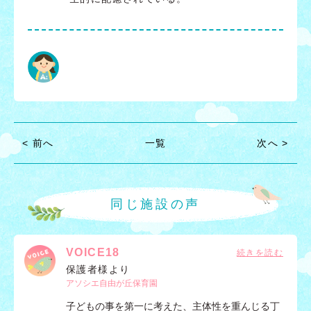
< 前へ
一覧
次へ >
同じ施設の声
VOICE18
保護者様より
アソシエ自由が丘保育園
子どもの事を第一に考えた、主体性を重んじる丁