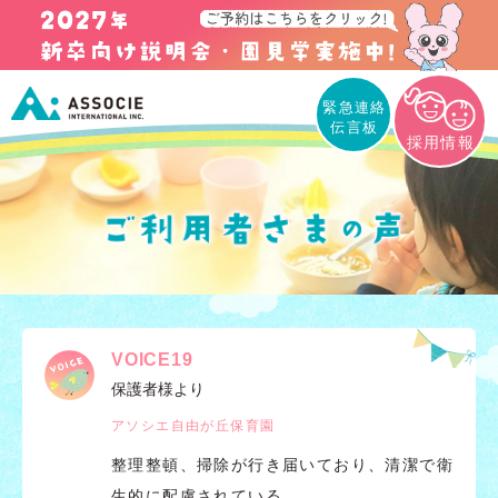
緊急連絡
伝言板
採用情報
VOICE19
保護者様より
アソシエ自由が丘保育園
整理整頓、掃除が行き届いており、清潔で衛
生的に配慮されている。