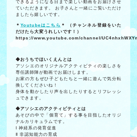
できるようになる日まで楽しい動画をお届けさせ
ていただきます。 お子さんと一緒にご覧いただけ
ましたら嬉しいです。
＊
Youtubeはこちら
＊ （チャンネル登録をいた
だけたら大変うれしいです！）
https://www.youtube.com/channel/UC4nhxhWX
◆おうちでほいくえんとは
アソシエのオリジナルアクティビティの楽しさを
専任講師陣が動画でお届けします。
お家の方もぜひ子どもたちと一緒に遊んで気分転
換してくださいね！
身体を動かしたり声を出したりするとリフレッシ
ュできます。
◆アソシエのアクティビティとは
あそびの中で「個育て」する事を目指したオリジ
ナルカリキュラムです。
Ⅰ 神経系の発育促進
Ⅱ 非認知能力の育成