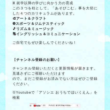
Ⅲ 就学以降の学びに向かう力の育成
この３つを柱として、「あそびこむ」事を大切に
した４つのカリキュラムがあります。
🎨アート＆クラフト
⚽スポーツ＆ジムナスティック
🎵リズム＆ミュージック
🔠イングリッシュ＆コミュニケーション
ご自宅でもぜひ楽しんでくださいね！
【
チャンネル登録のお願い
】
チャンネル登録いただくと更新情報が届きます。
見逃さずにご視聴いただけます
ので、まだご登録がお済みでない方はぜひご登録
ください。
①Youtubeで「アソシエ おうちでほいくえん」を
検索