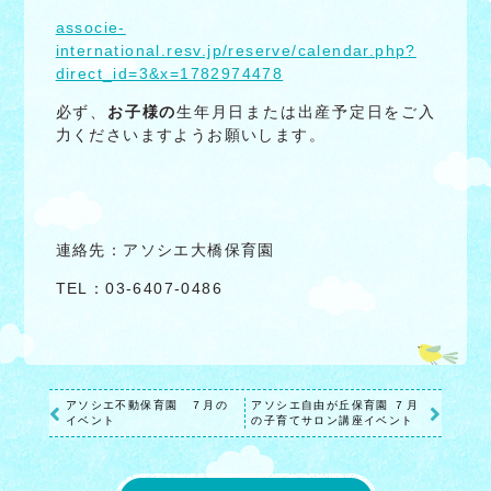
associe-
international.resv.jp/reserve/calendar.php?
direct_id=3&x=1782974478
必ず、
お子様の
生年月日または出産予定日をご入
力くださいますようお願いします。
連絡先：アソシエ大橋保育園
TEL：03-6407-0486
アソシエ不動保育園 ７月の
アソシエ自由が丘保育園 ７月
イベント
の子育てサロン講座イベント