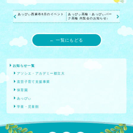
あっぴぃ西麻布6月のイベント
あっぴぃ高輪・あっぴぃパー
ク高輪 内覧会のお知らせ♩
← 一覧にもどる
お知らせ一覧
アソシエ・アカデミー都立大
直営子育て支援事業
保育園
あっぴぃ
学童・児童館