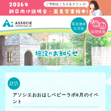
緊急連絡
伝言板
採用情報
2025
05.27
アソシエおおはしベビーラボ6月のイベ
ント