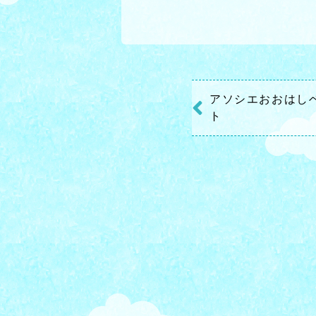
アソシエおおはし
ト