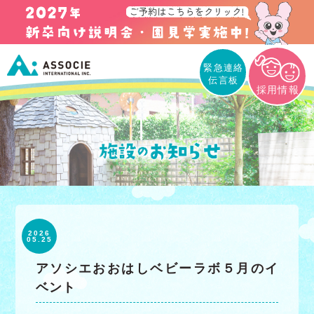
緊急連絡
伝言板
採用情報
2026
05.25
アソシエおおはしベビーラボ５月のイ
ベント