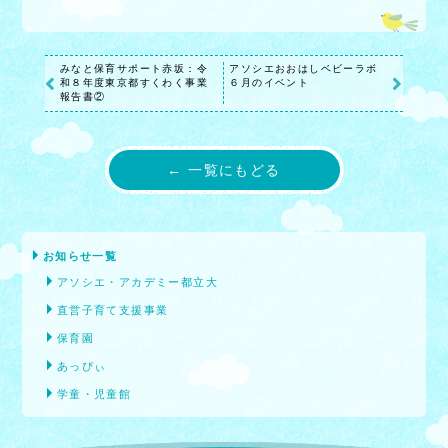
みなと保育サポート赤坂：令
アソシエおおはしベビーラボ
和８年度東京都すくわく事業
６月のイベント
報告書②
← 一覧にもどる
お知らせ一覧
アソシエ・アカデミー都立大
直営子育て支援事業
保育園
あっぴぃ
学童・児童館