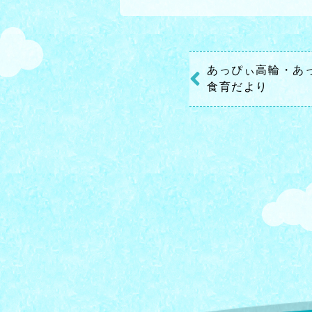
あっぴぃ高輪・あ
食育だより