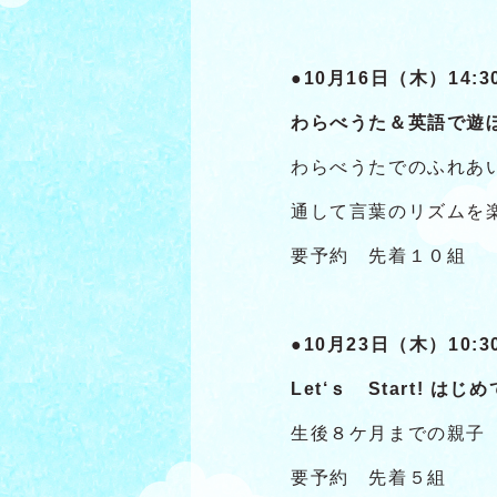
●10月16日（木）14:30
わらべうた＆英語で遊
わらべうたでのふれあ
通して言葉のリズムを
要予約 先着１０組
●10月23日（木）10:30
Let
‘ｓ Start! 
生後８ケ月までの親子
要予約 先着５組