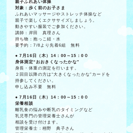
親子ふれあい体操
対象：歩く前のお子さま
ふれあいマッサージやストレッチ体操など
親子で楽しくエクササイズしましょう。
動きやすい服装でご参加ください。
講師：岸田 真理さん
持ち物：抱っこ紐・水
要予約：7/8より先着6組 無料
●
7月16日（木）14：00～15：0０
身体測定“おおきくなったかな”
身長・体重の測定を行います。
２回目以降の方は“大きくなったかな”カードを
持参してください。
申し込み不要 無料
●
7月16日（木）14：00～15：0０
栄養相談
離乳食の悩みや断乳のタイミングなど
乳児専門の管理栄養士さんが
相談を受け付けます。
管理栄養士：栩野 典子さん