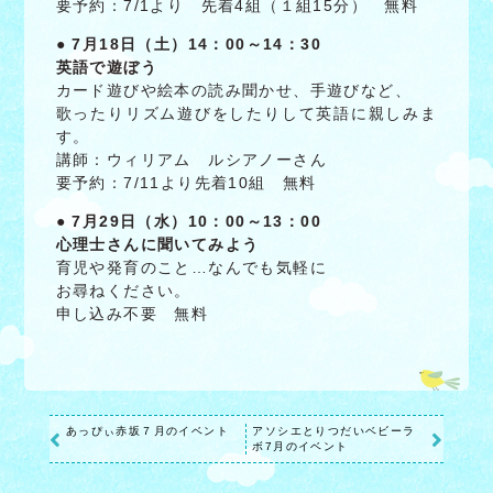
要予約：7/1より 先着4組（１組15分） 無料
● 7月18日（土）14：00～14：30
英語で遊ぼう
カード遊びや絵本の読み聞かせ、手遊びなど、
歌ったりリズム遊びをしたりして英語に親しみま
す。
講師：ウィリアム ルシアノーさん
要予約：7/11より先着10組 無料
● 7月29日（水）10：00～13：00
心理士さんに聞いてみよう
育児や発育のこと…なんでも気軽に
お尋ねください。
申し込み不要 無料
あっぴぃ赤坂７月のイベント
アソシエとりつだいベビーラ
ボ7月のイベント