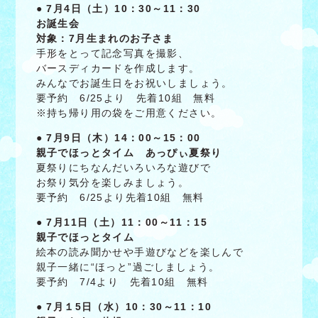
●
7月4日（土）10：30～11：30
お誕生会
対象：7月生まれのお子さま
手形をとって記念写真を撮影、
バースディカードを作成します。
みんなでお誕生日をお祝いしましょう。
要予約 6/25より 先着10組 無料
※持ち帰り用の袋をご用意ください。
●
7月9日（木）14：00～15：00
親子でほっとタイム あっぴぃ夏祭り
夏祭りにちなんだいろいろな遊びで
お祭り気分を楽しみましょう。
要予約 6/25より先着10組 無料
● 7月11日（土）11：00～11：15
親子でほっとタイム
絵本の読み聞かせや手遊びなどを楽しんで
親子一緒に“ほっと”過ごしましょう。
要予約 7/4より 先着10組 無料
● 7月１5日（水）10：30～11：10