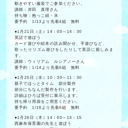
動きやすい服装でご参加ください。
講師：岸田 真理さん
持ち物：抱っこ紐・水
要予約 1/13より先着4組 無料
●1月21日（土）14：00～14：30
英語で遊ぼう
カード遊びや絵本の読み聞かせ、手遊びなど、
歌ったりリズム遊びをしたりして英語に親しみま
す。
講師：ウィリアム ルシアノーさん
要予約：1/14より先着6組 無料
●1月25日（水）10：30～11：30
親子でほっとタイム 節分製作
節分にちなんだ製作を行います。
詳細はひろば受付に展示します。
持ち帰り用袋をご用意ください。
要予約 1/18より先着6組 無料
●1月26日（木）14：00～14：15
西麻布保育園の先生と遊ぼう