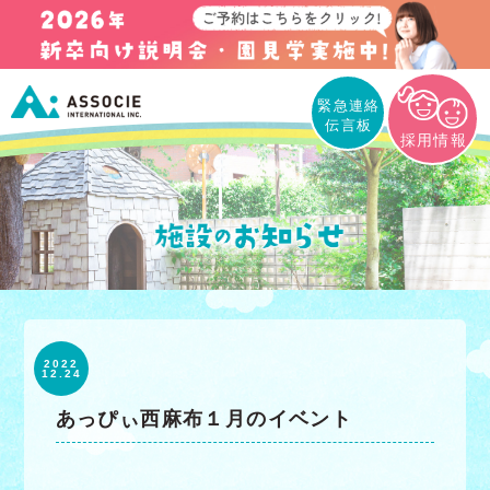
緊急連絡
伝言板
採用情報
2022
12.24
あっぴぃ西麻布１月のイベント