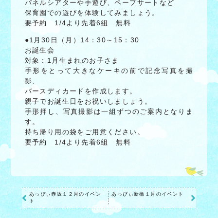
パネルシアターや手遊び、ペープサートなど
保育園での遊びを体験してみましょう。
要予約 1/4より先着6組 無料
●1月30日（月）14：30～15：30
お誕生会
対象：1月生まれのお子さま
手形をとって大きなケーキの前で記念写真を撮
影、
バースディカードを作成します。
親子でお誕生日をお祝いしましょう。
手形押し、写真撮影は一組ずつのご案内となりま
す。
持ち帰り用の袋をご用意ください。
要予約 1/4より先着6組 無料
あっぴぃ赤坂１２月のイベン
あっぴぃ新橋１月のイベント
ト