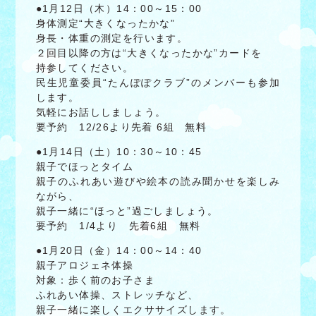
●1月12日（木）14：00～15：00
身体測定“大きくなったかな”
身長・体重の測定を行います。
２回目以降の方は“大きくなったかな”カードを
持参してください。
民生児童委員“たんぽぽクラブ”のメンバーも参加
します。
気軽にお話ししましょう。
要予約 12/26より先着 6組 無料
●1月14日（土）10：30～10：45
親子でほっとタイム
親子のふれあい遊びや絵本の読み聞かせを楽しみ
ながら、
親子一緒に“ほっと”過ごしましょう。
要予約 1/4より 先着6組 無料
●1月20日（金）14：00～14：40
親子アロジェネ体操
対象：歩く前のお子さま
ふれあい体操、ストレッチなど、
親子一緒に楽しくエクササイズします。