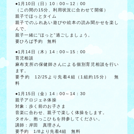
●1月10日（日）10：00～12：00
（この間の15分、利用状況に合わせて開催）
親子でほっとタイム
親子でのふれあい遊びや絵本の読み聞かせを楽し
んで、
親子一緒に“ほっと”過ごしましょう。
要ひろば予約 無料
●1月14日（木）14：00～15：00
育児相談
麻布支所の保健師さんによる個別育児相談を行い
ます。
要予約 12/25より先着4組（1組約15分） 無
料
●1月15日（金）14：00～14：30
親子アロジェネ体操
対象：歩く前のお子さま
音楽に合わせ、親子で楽しく体操をします。
タオル、抱っこひもを持参してください。
講師：岸田 真理さん
要予約 1/8より先着4組 無料