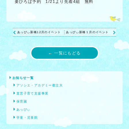
要ひろば予約 1/21より先着4組 無料
あっぴぃ新橋12月のイベント
あっぴぃ新橋１月のイベント
← 一覧にもどる
お知らせ一覧
アソシエ・アカデミー都立大
直営子育て支援事業
保育園
あっぴぃ
学童・児童館