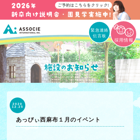
緊急連絡
伝言板
採用情報
2020
12.25
あっぴぃ西麻布１月のイベント