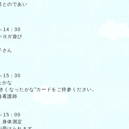
話とのであい
～14：30
いヨガ遊び
子さん
～15：30
たかな
きくなったかな”カードをご持参ください。
橋看護師
～15：00
、身体測定
が受けられます。