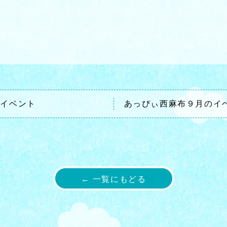
のイベント
あっぴぃ西麻布９月のイ
← 一覧にもどる