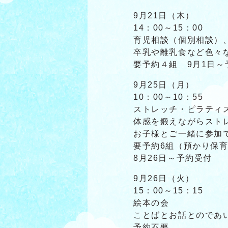
9月21日（木）
14：00～15：00
育児相談（個別相談）
卒乳や離乳食など色々
要予約４組 9月1日～
9月25日（月）
10：00～10：55
ストレッチ・ピラティ
体感を鍛えながらスト
お子様とご一緒に参加
要予約6組（預かり保育
8月26日～予約受付
9月26日（火）
15：00～15：15
絵本の会
ことばとお話とのであ
予約不要