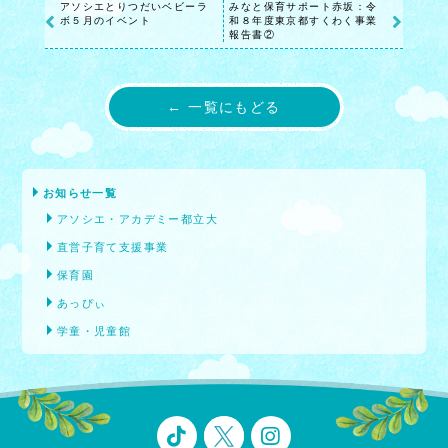
アソシエとりつだいベビーラ
みなと保育サポート赤坂：令
ボ５月のイベント
和８年度東京都すくわく事業
報告書②
← 一覧にもどる
お知らせ一覧
アソシエ・アカデミー都立大
直営子育て支援事業
保育園
あっぴぃ
学童・児童館