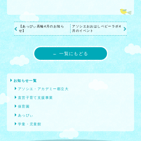
【あっぴぃ高輪4月のお知ら
アソシエおおはしベビーラボ4
せ】
月のイベント
← 一覧にもどる
お知らせ一覧
アソシエ・アカデミー都立大
直営子育て支援事業
保育園
あっぴぃ
学童・児童館