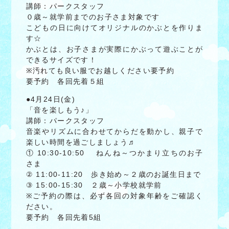
講師：パークスタッフ
０歳～就学前までのお子さま対象です
こどもの日に向けてオリジナルのかぶとを作りま
す☆
かぶとは、お子さまが実際にかぶって遊ぶことが
できるサイズです！
※汚れても良い服でお越しください要予約
要予約 各回先着５組
●4月24日(金)
「音を楽しもう♪」
講師：パークスタッフ
音楽やリズムに合わせてからだを動かし、親子で
楽しい時間を過ごしましょう♬
① 10:30-10:50 ねんね～つかまり立ちのお子
さま
② 11:00-11:20 歩き始め～２歳のお誕生日まで
③ 15:00-15:30 ２歳～小学校就学前
※ご予約の際は、必ず各回の対象年齢をご確認く
ださい。
要予約 各回先着5組